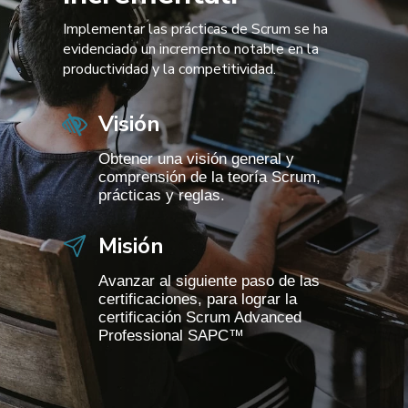
Implementar las prácticas de Scrum se ha
evidenciado un incremento notable en la
productividad y la competitividad.
Visión
Obtener una visión general y
comprensión de la teoría Scrum,
prácticas y reglas.
Misión
Avanzar al siguiente paso de las
certificaciones, para lograr la
certificación Scrum Advanced
Professional SAPC™