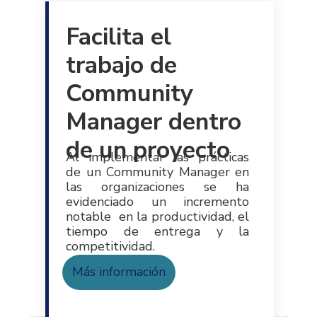
Facilita el
trabajo de
Community
Manager dentro
de un proyecto
Al implementar las prácticas
de un Community Manager en
las organizaciones se ha
evidenciado un incremento
notable en la productividad, el
tiempo de entrega y la
competitividad.
Más información