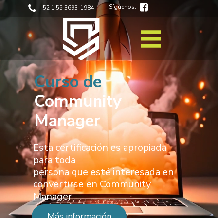
Síguenos:
+52 1 55 3693-1984
Curso de
Community
Manager
Esta certificación es apropiada
para toda
persona que esté interesada en
convertirse en Community
Manager.
Más información