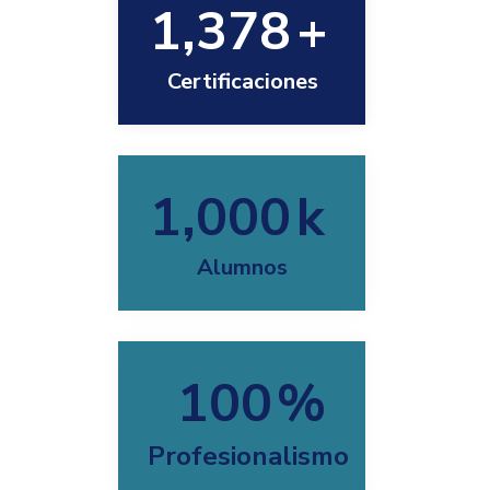
1,378
+
Certificaciones
1,000
k
Alumnos
100
%
Profesionalismo